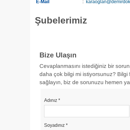
E-Mail
:
karaoglan@demirdok
Şubelerimiz
Bize Ulaşın
Cevaplanmasını istediğiniz bir soru
daha çok bilgi mi istiyorsunuz? Bil
sağlayın, biz de sorunuzu hemen yan
Adınız
*
Soyadınız
*