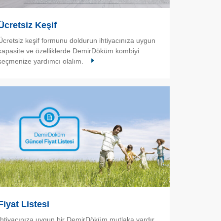
Ücretsiz Keşif
Ücretsiz keşif formunu doldurun ihtiyacınıza uygun
kapasite ve özelliklerde DemirDöküm kombiyi
seçmenize yardımcı olalım.
Fiyat Listesi
İhtiyacınıza uygun bir DemirDöküm mutlaka vardır.