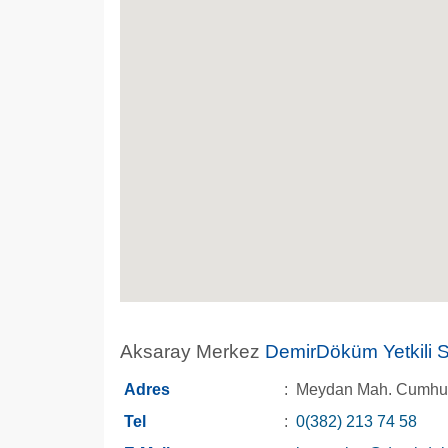
Aksaray Merkez
DemirDöküm Yetkili Sa
Adres
:
Meydan Mah. Cumhuri
Tel
:
0(382) 213 74 58