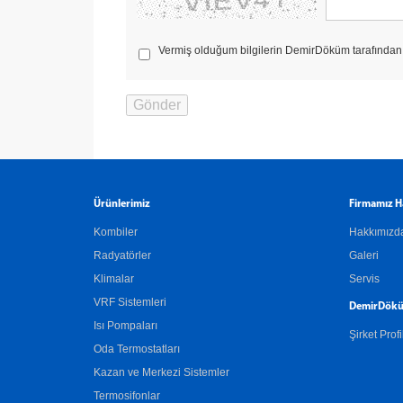
Vermiş olduğum bilgilerin DemirDöküm tarafından b
Ürünlerimiz
Firmamız H
Kombiler
Hakkımızd
Radyatörler
Galeri
Klimalar
Servis
VRF Sistemleri
DemirDökü
Isı Pompaları
Şirket Profi
Oda Termostatları
Kazan ve Merkezi Sistemler
Termosifonlar