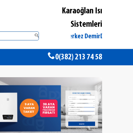
Karaoğlan Isı
Sistemleri
Aksaray Merkez DemirDöküm Yetkili Satıc
0(382) 213 74 58