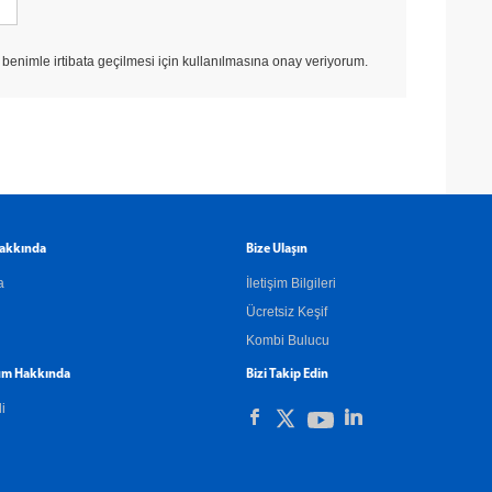
enimle irtibata geçilmesi için kullanılmasına onay veriyorum.
akkında
Bize Ulaşın
a
İletişim Bilgileri
Ücretsiz Keşif
Kombi Bulucu
m Hakkında
Bizi Takip Edin
li