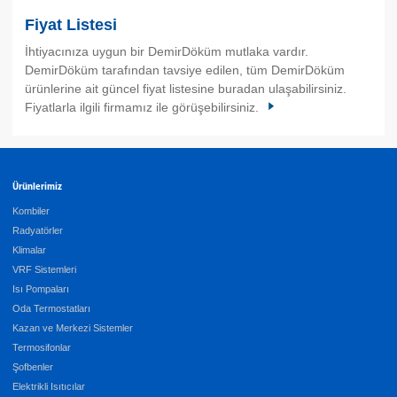
Fiyat Listesi
İhtiyacınıza uygun bir DemirDöküm mutlaka vardır.
DemirDöküm tarafından tavsiye edilen, tüm DemirDöküm
ürünlerine ait güncel fiyat listesine buradan ulaşabilirsiniz.
Fiyatlarla ilgili firmamız ile görüşebilirsiniz.
Ürünlerimiz
Kombiler
Radyatörler
Klimalar
VRF Sistemleri
Isı Pompaları
Oda Termostatları
Kazan ve Merkezi Sistemler
Termosifonlar
Şofbenler
Elektrikli Isıtıcılar