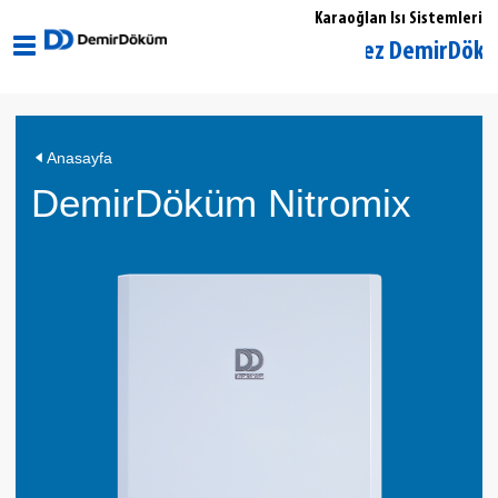
Karaoğlan Isı Sistemleri
Aksaray Merkez DemirDöküm Yetki
DemirDöküm
Anasayfa
Nitromix
DemirDöküm Nitromix