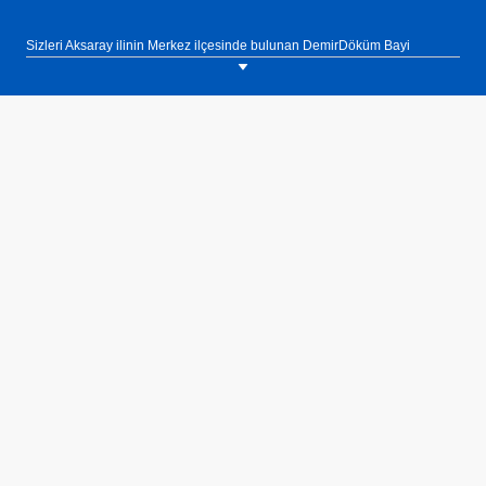
Sizleri Aksaray ilinin Merkez ilçesinde bulunan DemirDöküm Bayi
Karaoğlan Isı Sistemleri showroomumuza bekliyoruz. Tel: 0(382) 213 74
58.
Nitromix kombiler %108'lik verim değeri ile son derece ekonomik olarak
çalışmaktadır. Nitromix'in yüksek verim özelliği ile gerçekleşen yüksek
enerji tasarrufu, hem tüketicileri hem de doğayı korumaktadır.